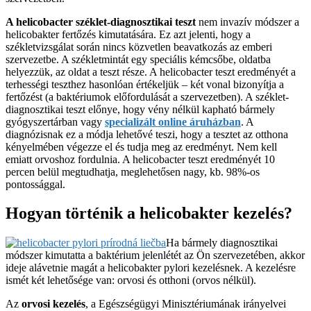
A helicobacter széklet-diagnosztikai teszt
nem invazív módszer a
helicobakter fertőzés kimutatására. Ez azt jelenti, hogy a
székletvizsgálat során nincs közvetlen beavatkozás az emberi
szervezetbe. A székletmintát egy speciális kémcsőbe, oldatba
helyezzük, az oldat a teszt része. A helicobacter teszt eredményét a
terhességi teszthez hasonlóan értékeljük – két vonal bizonyítja a
fertőzést (a baktériumok előfordulását a szervezetben). A széklet-
diagnosztikai teszt előnye, hogy vény nélkül kapható bármely
gyógyszertárban vagy
specializált online áruházban
. A
diagnózisnak ez a módja lehetővé teszi, hogy a tesztet az otthona
kényelmében végezze el és tudja meg az eredményt. Nem kell
emiatt orvoshoz
fordulnia
. A helicobacter teszt eredményét 10
percen belül megtudhatja,
meglehetősen nagy, kb. 98%-os
pontossággal.
Hogyan történik a helicobakter kezelés?
Ha bármely diagnosztikai
módszer kimutatta a baktérium jelenlétét az Ön szervezetében, akkor
ideje alávetnie magát a helicobakter pylori kezelésnek. A kezelésre
ismét két lehetősége van: orvosi és otthoni (orvos nélkül).
Az
orvosi kezelés
, a Egészségügyi Minisztériumának irányelvei