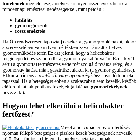
tüneteinek
megjelenése, amelyek könnyen összetéveszthetők a
mindennapi emésztési nehézségekkel, mint például:
hasfájás
gyomorgörcsök
rossz emésztés
Ha Ön rendszeresen tapasztalja ezeket a gyomorproblémákat, akkor
a szervezetében valamilyen mértékben zavar támadt a helyes
gyomorműködés terén.Ez azt jelenti, hogy a helicobakter
megtelepedett és szaporodik a gyomor nyálkahártyáján. Ezen kívül
sérül a gyomorfal természetes védelmét szolgáló nyálka réteg, és a
gyomorsav hatása miatt gasztritiszt alakul ki (a gyomor gyulladása).
Ekkor a páciens a
nyelőcső- vagy gyomorégéshez
hasonló tüneteket
tapasztal. Ha a betegséget ebben a szakaszában sem kezelik, később
előfordulhatnak peptikus fekélyek (általában
gyomorfekélynek
nevezzük ).
Hogyan lehet elkerülni a helicobakter
fertőzést?
Mivel a helicobacter pylori fertőzés
nyomán fellépő betegséget a piszkos kezek betegségének nevezik,
különösen fontos, a higiéniai alapelvek betartása annak