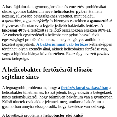
A hasi fájdalmakat, gyomorgörcsöket és emésztési problémákat
okozó gyomor baktérium neve
h
elicobacter pylori
. Ha nem
kezelik, súlyosabb betegségekhez vezethet, mint például
a
gasztritisz, a gyomorfekély
és bizonyos esetekben a
gyomorrák
.
A
fogszuvasodás után ez a legelterjedtebb bakteriális fertőzés. A
lakosság 40%-
a fertőzött (a fejlődő országokban egészen 90%-a).
Az emberek egytizedénél a helicobacter pylori hosszú távú
egészségügyi problémákat okoz, amelyek igényes antibiotikus
kezelést igényelnek.
A baktériummal való fertőzés
kétféleképpen
történhet: olyan személy által, akinek helicobakter fertőzése van,
vagy a
higiénia
hiánya következtében. Ez az úgynevezett
piszkos
kezek betegsége.
A helicobakter fertőzésről először
sejtelme sincs
A legnagyobb probléma az, hogy
a
fertőzés korai szakaszában
a
helicobakter tünetmentes.
Ez azt jelenti, hogy először a betegeknek
nincs tudomásukarról, hogy bármilyen baktérium van a gyomorban.
Külső tünetek csak akkor jelennek meg, amikor a baktérium a
gyomorban annyira elszaporodik, hogy kezelésre van szükség.
A következő probléma a
helicobacter első külső