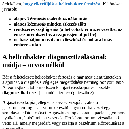
érdekében,
hogy elkerüljük a helicobakter fertőzést
. Különösen
javasolt:
alapos kézmosás toaletthasználat után
alapos kézmosás minden étkezés előtt
rendszeres szájhigiénia (a helicobakter a szervezetbe, az
emésztőrendszerbe, a szájüregen át jut be)
ne használjon mosatlan evőeszközt és poharat más
emberek után
A helicobakter diagnosztizálásának
módja – orvos nélkül
Bár a feltételezett helicobakter fertőzés a már megjelent tüneteken
alapulhat, a diagnózis végleges megerősítése némileg bonyolultabb.
A legmegbízhatóbb módszerek a
gastroszkópia
és a
széklet-
diagnosztikai teszt
(hasonló a terhességi teszthez).
A gasztroszkópia
jellegzetes orvosi vizsgálat, ahol a
gasztroenterológus a szájon keresztül a gyomorba vezet egy
szondával ellátott csövet. A gasztroszkópia során a páciens gyomor-
nyálkahártyájából mintát vesznek. Ezt laboratóriumi vizsgálatnak
vetik alá, amely megerősíti vagy kizárja a baktérium előfordulását a
szervezetben.