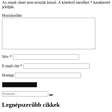
Az email címet nem tesszük közzé.
A kötelező mezőket
*
karakterrel
jelöljük.
Hozzászólás
Név
*
E-mail cím
*
Honlap
Legnépszerűbb cikkek