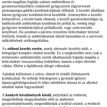
szerint magában foglalja számos antibiotikum és
gyomorsavképződést csökkentő gyógyszerek (úgynevezett
protonpumpa-gátlók) kombinációjának előírását. A kezelés általában
három gyógyszer kombinációval kezdődik. Amennyiben a kezelés
befejeztével, a kívánt hatás elmarad, a kezelő gasztroenterológus új,
hatékonyabb antibiotikum kombinációt próbál ki, esetleg négy
gyógyszer kombinációjával próbálkozik, vagy szekvenciális
kezeléssel. Ha azonban a páciens rezisztens helicobakter törzzsel
fertőzött, fennáll az antibiotikumok túlzott használata és a szervezet
működésének széthangolódása.
Az
otthoni kezelés
esetén
, amely alternatív kezelési mód, a
betegséget komplex módon kezelik. Ez a megközelítés nem csak a
természetes antibakteriális szerek alkalmazását foglalja magába a
helicobakter visszaszorítása érdekében, hanem a teljes életvitel
váltást, főként a táplálkozás átfogó változását.
Ajánljuk különösen a zsíros, rántott és irritáló élelmiszerek
korlátozását. Ne terhelje feleslegesen a gyomrát igényes
tápanyagfeldolgozással és teljes mértékben iktassa ki az alkohol
tartalmú italok fogyasztását!
A
konkrét készítmények közül,
melyekkel az emberek,
megpróbálnak megszabadulni ettől az alattomos
gyomorbaktériumtól, megemlíthetjük a
kolloid ezüstöt, a brokkoli-