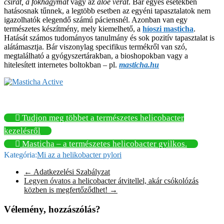
csírát, a fokhagymát
vagy az
aloe verát
. Bár egyes esetekben
hatásosnak tűnnek, a legtöbb esetben az egyéni tapasztalatok nem
igazolhatók elegendő számú páciensnél. Azonban van egy
természetes készítmény, mely kiemelhető, a
híoszi masticha
.
Hatását számos tudományos tanulmány és sok pozitív tapasztalat is
alátámasztja. Bár viszonylag specifikus termékről van szó,
megtalálható a gyógyszertárakban, a bioshopokban vagy a
hitelesített internetes boltokban – pl.
masticha.hu
Tudjon meg többet a természetes helicobacter
kezelésről
Masticha – a természetes helicobacter gyilkos.
Kategória:
Mi az a helikobacter pylori
←
Adatkezelési Szabályzat
Legyen óvatos a helicobacter átvitellel, akár csókolózás
közben is megfertőződhet!
→
Vélemény, hozzászólás?