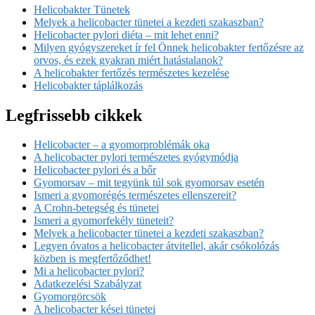
Helicobakter Tünetek
Melyek a helicobacter tünetei a kezdeti szakaszban?
Helicobacter pylori diéta – mit lehet enni?
Milyen gyógyszereket ír fel Önnek helicobakter fertőzésre az
orvos, és ezek gyakran miért hatástalanok?
A helicobakter fertőzés természetes kezelése
Helicobakter táplálkozás
Legfrissebb cikkek
Helicobacter – a gyomorproblémák oka
A helicobacter pylori természetes gyógymódja
Helicobacter pylori és a bőr
Gyomorsav – mit tegyünk túl sok gyomorsav esetén
Ismeri a gyomorégés természetes ellenszereit?
A Crohn-betegség és tünetei
Ismeri a gyomorfekély tüneteit?
Melyek a helicobacter tünetei a kezdeti szakaszban?
Legyen óvatos a helicobacter átvitellel, akár csókolózás
közben is megfertőződhet!
Mi a helicobacter pylori?
Adatkezelési Szabályzat
Gyomorgörcsök
A helicobacter kései tünetei