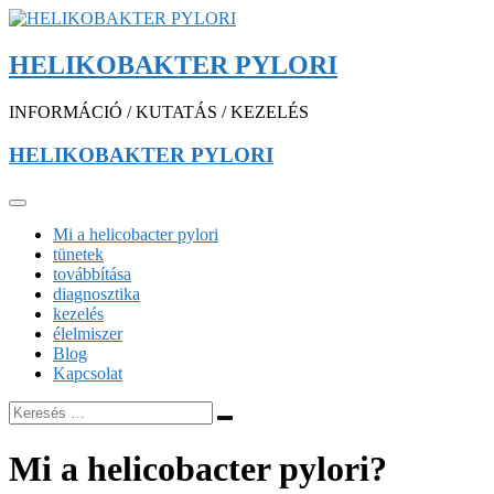
HELIKOBAKTER PYLORI
INFORMÁCIÓ / KUTATÁS / KEZELÉS
HELIKOBAKTER PYLORI
Mi a helicobacter pylori
tünetek
továbbítása
diagnosztika
kezelés
élelmiszer
Blog
Kapcsolat
Mi a helicobacter pylori?