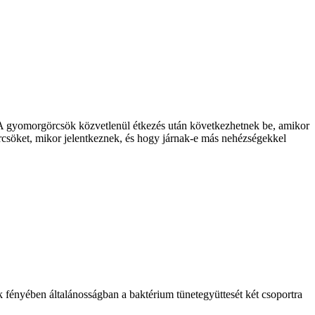
 A gyomorgörcsök közvetlenül étkezés után következhetnek be, amikor
örcsöket, mikor jelentkeznek, és hogy járnak-e más nehézségekkel
 fényében általánosságban a baktérium tünetegyüttesét két csoportra