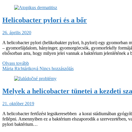
Helicobacter pylori és a bőr
26. április 2020
A helicobacter pylori (helikobakter pylori, h.pylori) egy gyomorban 
– gyomorfájdalom, hányinger, gyomorgörcsök, gyomorfekély formájában
elsősorban arra, hogy milyen jelei vannak a baktérium jelenlétének a
Olvass tovább
Mária Richtáriková
Nincs hozzászólás
Melyek a helicobacter tünetei a kezdeti s
21. október 2019
A helicobacter fertőzést legsikeresebben a korai stádiumában gyógyítha
fellépni. Amennyiben ez a baktérium elszaporodik a szervezetében, 
pylori baktérium…