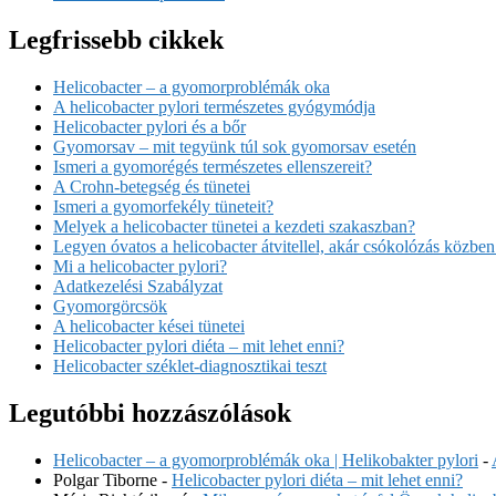
Legfrissebb cikkek
Helicobacter – a gyomorproblémák oka
A helicobacter pylori természetes gyógymódja
Helicobacter pylori és a bőr
Gyomorsav – mit tegyünk túl sok gyomorsav esetén
Ismeri a gyomorégés természetes ellenszereit?
A Crohn-betegség és tünetei
Ismeri a gyomorfekély tüneteit?
Melyek a helicobacter tünetei a kezdeti szakaszban?
Legyen óvatos a helicobacter átvitellel, akár csókolózás közben
Mi a helicobacter pylori?
Adatkezelési Szabályzat
Gyomorgörcsök
A helicobacter kései tünetei
Helicobacter pylori diéta – mit lehet enni?
Helicobacter széklet-diagnosztikai teszt
Legutóbbi hozzászólások
Helicobacter – a gyomorproblémák oka | Helikobakter pylori
-
Polgar Tiborne
-
Helicobacter pylori diéta – mit lehet enni?