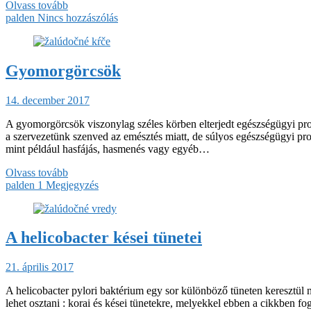
Olvass tovább
palden
Nincs hozzászólás
Gyomorgörcsök
14. december 2017
A gyomorgörcsök viszonylag széles körben elterjedt egészségügyi pr
a szervezetünk szenved az emésztés miatt, de súlyos egészségügyi pro
mint például hasfájás, hasmenés vagy egyéb…
Olvass tovább
palden
1 Megjegyzés
A helicobacter kései tünetei
21. április 2017
A helicobacter pylori baktérium egy sor különböző tüneten keresztül
lehet osztani : korai és kései tünetekre, melyekkel ebben a cikkben fo