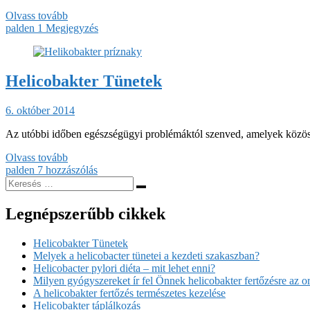
Olvass tovább
palden
1 Megjegyzés
Helicobakter Tünetek
6. október 2014
Az utóbbi időben egészségügyi problémáktól szenved, amelyek közös 
Olvass tovább
palden
7 hozzászólás
Legnépszerűbb cikkek
Helicobakter Tünetek
Melyek a helicobacter tünetei a kezdeti szakaszban?
Helicobacter pylori diéta – mit lehet enni?
Milyen gyógyszereket ír fel Önnek helicobakter fertőzésre az o
A helicobakter fertőzés természetes kezelése
Helicobakter táplálkozás