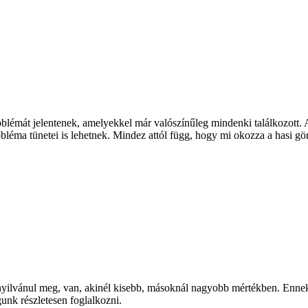
oblémát jelentenek, amelyekkel már valószínűleg mindenki találkozott.
bléma tünetei is lehetnek. Mindez attól függ, hogy mi okozza a hasi g
 nyilvánul meg, van, akinél kisebb, másoknál nagyobb mértékben. Ennek
gunk részletesen foglalkozni.