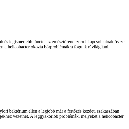
bb és legismertebb tünetei az emésztőrendszerrel kapcsolhatóak össze
n a helicobacter okozta bőrproblémákra fogunk rávilágítani,
pylori baktérium ellen a legjobb már a fertőzés kezdeti szakaszában
gekhez vezethet. A leggyakoribb problémák, melyeket a helicobacter