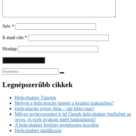
Név
*
E-mail cím
*
Honlap
Legnépszerűbb cikkek
Helicobakter Tünetek
Melyek a helicobacter tünetei a kezdeti szakaszban?
Helicobacter pylori diéta – mit lehet enni?
Milyen gyógyszereket ír fel Önnek helicobakter fertőzésre az
orvos, és ezek gyakran miért hatástalanok?
A helicobakter fertőzés természetes kezelése
Helicobakter táplálkozás