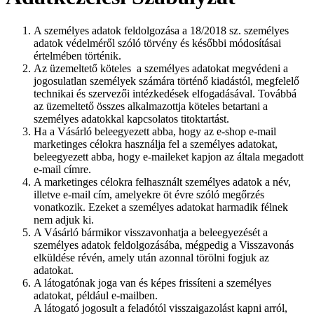
A személyes adatok feldolgozása a 18/2018 sz. személyes
adatok védelméről szóló törvény és későbbi módosításai
értelmében történik.
Az üzemeltető köteles a személyes adatokat megvédeni a
jogosulatlan személyek számára történő kiadástól, megfelelő
technikai és szervezői intézkedések elfogadásával. Továbbá
az üzemeltető összes alkalmazottja köteles betartani a
személyes adatokkal kapcsolatos titoktartást.
Ha a Vásárló beleegyezett abba, hogy az e-shop e-mail
marketinges célokra használja fel a személyes adatokat,
beleegyezett abba, hogy e-maileket kapjon az általa megadott
e-mail címre.
A marketinges célokra felhasznált személyes adatok a név,
illetve e-mail cím, amelyekre öt évre szóló megőrzés
vonatkozik. Ezeket a személyes adatokat harmadik félnek
nem adjuk ki.
A Vásárló bármikor visszavonhatja a beleegyezését a
személyes adatok feldolgozásába, mégpedig a Visszavonás
elküldése révén, amely után azonnal törölni fogjuk az
adatokat.
A látogatónak joga van és képes frissíteni a személyes
adatokat, például e-mailben.
A látogató jogosult a feladótól visszaigazolást kapni arról,