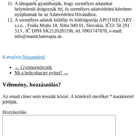
A látogatók gyaníthatják, hogy személyes adataikat
helytelenül dolgozzák fel, és személyes adatvédelmi kérelmet
nyújthatnak be az Adatvédelmi Hivatalhoz.
A személyes adatok küldője és feldolgozója APOTHECARY
s.r.o. , Fraňa Mojtu 18, Nitra 949 01, Slovakia, IČO: 50 291
513 , IČ DPH SK2120281196, tel. 0901747878, e-mail:
info@mastichaterapia.sk.
Kategória:
Nezaradené
←
Gyomorgörcsök
Mi a helicobacter pylori?
→
Vélemény, hozzászólás?
Az email címet nem tesszük közzé.
A kötelező mezőket
*
karakterrel
jelöljük.
Hozzászólás