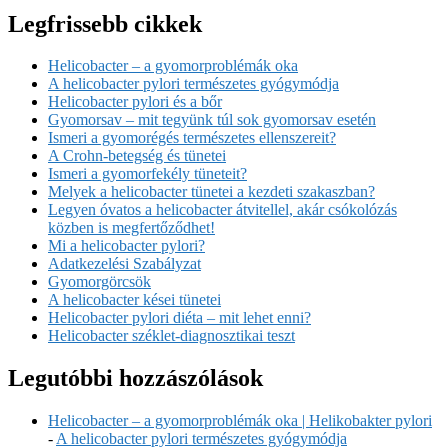
Legfrissebb cikkek
Helicobacter – a gyomorproblémák oka
A helicobacter pylori természetes gyógymódja
Helicobacter pylori és a bőr
Gyomorsav – mit tegyünk túl sok gyomorsav esetén
Ismeri a gyomorégés természetes ellenszereit?
A Crohn-betegség és tünetei
Ismeri a gyomorfekély tüneteit?
Melyek a helicobacter tünetei a kezdeti szakaszban?
Legyen óvatos a helicobacter átvitellel, akár csókolózás
közben is megfertőződhet!
Mi a helicobacter pylori?
Adatkezelési Szabályzat
Gyomorgörcsök
A helicobacter kései tünetei
Helicobacter pylori diéta – mit lehet enni?
Helicobacter széklet-diagnosztikai teszt
Legutóbbi hozzászólások
Helicobacter – a gyomorproblémák oka | Helikobakter pylori
-
A helicobacter pylori természetes gyógymódja