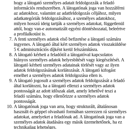
hogy a látogató személyes adatait feldolgozzák a feladó
információs rendszerében. A látogatónak joga van hozzáférni
az adatokhoz, valamint az adatfeldolgozás céljához, milyen
adatkategóriák feldolgozásához, a személyes adatokhoz,
milyen hosszú ideig tartják a személyes adatokat, függetlenül
attól, hogy van-e automatizált egyéni döntéshozatal, beleértve
a profilalkotást is.
A fenti személyes adatok első befizetése a látogató számára
ingyenes. A látogató által kért személyes adatok visszaküldése
5 € adminisztrációs díjként kerül felszámításra.
A látogató kérheti a feladótól a látogatóval kapcsolatos
hiányos személyes adatok helyesbítését vagy kiegészítését. A
látogató kérheti személyes adatainak törlését vagy az ilyen
adatok feldolgozásának korlátozását. A látogató kifogást
emelhet a személyes adatok feldolgozása ellen is.
A látogató jogosult a személyes adatok feldolgozását a feladó
által korlátozni, ha a látogató ellenzi a személyes adatok
pontosságát az adott időszak alatt, amely lehetővé teszi a
feladó számára, hogy ellenőrizze a személyes adatok
pontosságát.
A látogatónak joga van arra, hogy strukturált, általánosan
használt és géppel olvasható formában szerezzen rá személyes
adatokat, amelyeket a feladónak ad. A látogatónak joga van a
személyes adatok átadására egy másik üzemeltetőnek, ha ez
technikailag lehetséges.