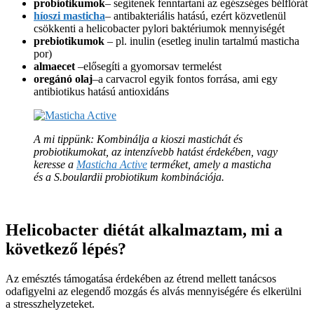
probiotikumok
– segítenek fenntartani az egészséges bélflórát
híoszi masticha
– antibakteriális hatású, ezért közvetlenül
csökkenti a helicobacter pylori baktériumok mennyiségét
prebiotikumok
– pl. inulin (esetleg inulin tartalmú masticha
por)
almaecet
–elősegíti a gyomorsav termelést
oregánó olaj
–a carvacrol egyik fontos forrása, ami egy
antibiotikus hatású antioxidáns
A mi tippünk: Kombinálja a kioszi mastichát és
probiotikumokat, az intenzívebb hatást érdekében, vagy
keresse a
Masticha Active
terméket, amely a masticha
és a S.boulardii probiotikum kombinációja.
Helicobacter diétát alkalmaztam, mi a
következő lépés?
Az emésztés támogatása érdekében az étrend mellett tanácsos
odafigyelni az elegendő mozgás és alvás mennyiségére és elkerülni
a stresszhelyzeteket.