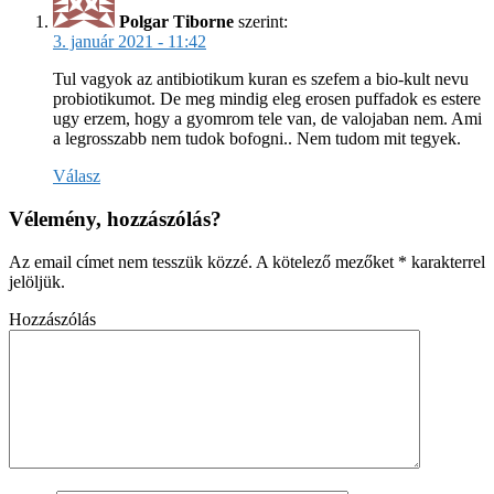
Polgar Tiborne
szerint:
3. január 2021 - 11:42
Tul vagyok az antibiotikum kuran es szefem a bio-kult nevu
probiotikumot. De meg mindig eleg erosen puffadok es estere
ugy erzem, hogy a gyomrom tele van, de valojaban nem. Ami
a legrosszabb nem tudok bofogni.. Nem tudom mit tegyek.
Válasz
Vélemény, hozzászólás?
Az email címet nem tesszük közzé.
A kötelező mezőket
*
karakterrel
jelöljük.
Hozzászólás