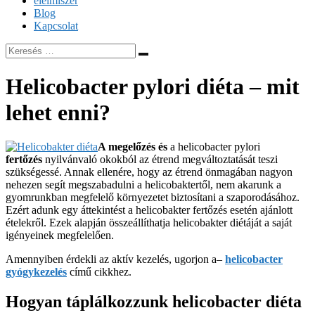
élelmiszer
Blog
Kapcsolat
Helicobacter pylori diéta – mit
lehet enni?
A megelőzés és
a helicobacter pylori
fertőzés
nyilvánvaló okokból az étrend megváltoztatását teszi
szükségessé. Annak ellenére, hogy az étrend önmagában nagyon
nehezen segít megszabadulni a helicobaktertől, nem akarunk a
gyomrunkban megfelelő környezetet biztosítani a szaporodásához.
Ezért adunk egy áttekintést a helicobakter fertőzés esetén ajánlott
ételekről. Ezek alapján összeállíthatja helicobakter diétáját a saját
igényeinek megfelelően.
Amennyiben érdekli az aktív kezelés, ugorjon a–
helicobacter
gyógykezelés
című cikkhez.
Hogyan táplálkozzunk helicobacter diéta