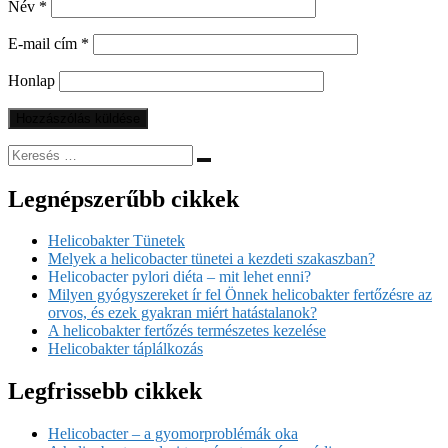
Név
*
E-mail cím
*
Honlap
Legnépszerűbb cikkek
Helicobakter Tünetek
Melyek a helicobacter tünetei a kezdeti szakaszban?
Helicobacter pylori diéta – mit lehet enni?
Milyen gyógyszereket ír fel Önnek helicobakter fertőzésre az
orvos, és ezek gyakran miért hatástalanok?
A helicobakter fertőzés természetes kezelése
Helicobakter táplálkozás
Legfrissebb cikkek
Helicobacter – a gyomorproblémák oka