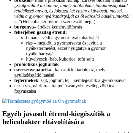
brokkoli
– mint a pluska.sk honlap izdravie oldalán található
„
Szulforafánt tartalmaz, amely antibiotikus tulajdonságokkal
rendelkező anyag, és fokozza két enzim aktivitását, melyek
védik a gyomor nyálkahártyáját az őt károsító baktériumoktól
is.”
(Helicobacter pylori a szerkesztő megj.)
burgonya
– értékes keményítőforrás
fehérjében gazdag étrend:
banán – védi a gyomor nyálkahártyáját
rizs – megköti a gyomorsavat és javítja a
nyálkatermelést, ezzel nyugtatva a gyomor
nyálkahártyáját
hüvelyesek (bab, kukorica, tofu sajt)
probiotikus joghurtok
cseresznyepaprika
– kapszaicint tartalmaz, mely
gyulladásgátló hatású
tejtermékek
: sajt, joghurt, tej – semlegesítik a gyomorsavat
tiszta víz, nátrium tartalmú ásványvíz, esetleg zöld tea
fogyasztása
Egyéb javasolt étrend-kiegészítők a
helicobakter eltávolítására