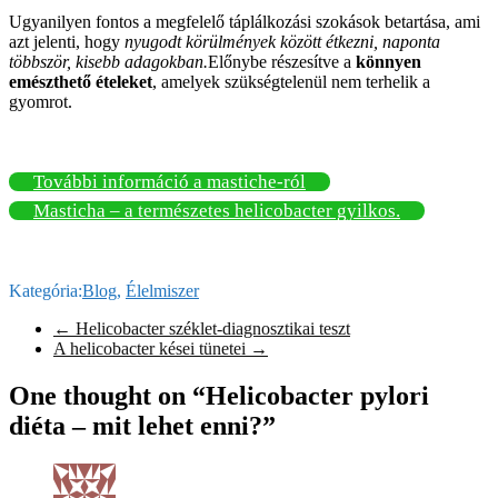
Ugyanilyen fontos a megfelelő táplálkozási szokások betartása, ami
azt jelenti, hogy
nyugodt körülmények között étkezni, naponta
többször, kisebb adagokban.
Előnybe részesítve a
könnyen
emészthető ételeket
, amelyek szükségtelenül nem terhelik a
gyomrot.
További információ a mastiche-ról
Masticha – a természetes helicobacter gyilkos.
Kategória:
Blog
,
Élelmiszer
←
Helicobacter széklet-diagnosztikai teszt
A helicobacter kései tünetei
→
One thought on “Helicobacter pylori
diéta – mit lehet enni?”