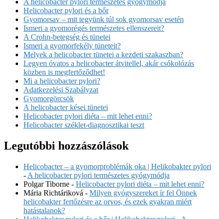
A helicobacter pylori természetes gyógymódja
Helicobacter pylori és a bőr
Gyomorsav – mit tegyünk túl sok gyomorsav esetén
Ismeri a gyomorégés természetes ellenszereit?
A Crohn-betegség és tünetei
Ismeri a gyomorfekély tüneteit?
Melyek a helicobacter tünetei a kezdeti szakaszban?
Legyen óvatos a helicobacter átvitellel, akár csókolózás
közben is megfertőződhet!
Mi a helicobacter pylori?
Adatkezelési Szabályzat
Gyomorgörcsök
A helicobacter kései tünetei
Helicobacter pylori diéta – mit lehet enni?
Helicobacter széklet-diagnosztikai teszt
Legutóbbi hozzászólások
Helicobacter – a gyomorproblémák oka | Helikobakter pylori
-
A helicobacter pylori természetes gyógymódja
Polgar Tiborne
-
Helicobacter pylori diéta – mit lehet enni?
Mária Richtáriková
-
Milyen gyógyszereket ír fel Önnek
helicobakter fertőzésre az orvos, és ezek gyakran miért
hatástalanok?