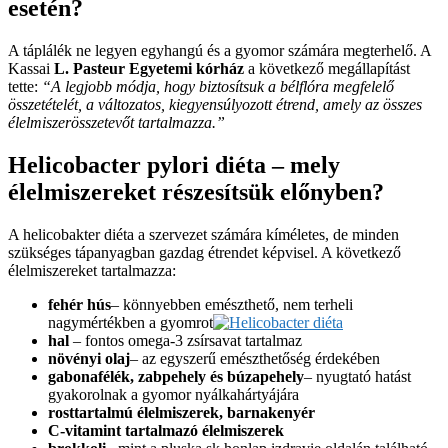
esetén?
A táplálék ne legyen egyhangú és a gyomor számára megterhelő. A
Kassai
L. Pasteur
Egyetemi kórház
a következő megállapítást
tette:
“A legjobb módja, hogy biztosítsuk a bélflóra megfelelő
összetételét, a változatos, kiegyensúlyozott étrend, amely az összes
élelmiszerösszetevőt
tartalmazza.”
Helicobacter pylori diéta – mely
élelmiszereket részesítsük előnyben?
A helicobakter diéta a szervezet számára kíméletes, de minden
szükséges tápanyagban gazdag étrendet képvisel. A következő
élelmiszereket tartalmazza:
fehér hús
– könnyebben emészthető, nem terheli
nagymértékben a gyomrot
hal
– fontos omega-3 zsírsavat tartalmaz
növényi olaj
– az egyszerű emészthetőség érdekében
gabonafélék, zabpehely és búzapehely
– nyugtató hatást
gyakorolnak a gyomor nyálkahártyájára
rosttartalmú élelmiszerek, barnakenyér
C-vitamint tartalmazó élelmiszerek