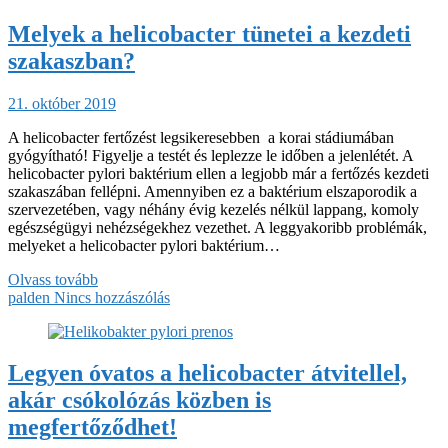
Melyek a helicobacter tünetei a kezdeti
szakaszban?
21. október 2019
A helicobacter fertőzést legsikeresebben a korai stádiumában
gyógyítható! Figyelje a testét és leplezze le időben a jelenlétét. A
helicobacter pylori baktérium ellen a legjobb már a fertőzés kezdeti
szakaszában fellépni. Amennyiben ez a baktérium elszaporodik a
szervezetében, vagy néhány évig kezelés nélkül lappang, komoly
egészségügyi nehézségekhez vezethet. A leggyakoribb problémák,
melyeket a helicobacter pylori baktérium…
Olvass tovább
palden
Nincs hozzászólás
Legyen óvatos a helicobacter átvitellel,
akár csókolózás közben is
megfertőződhet!