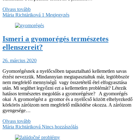
Olvass tovább
Mária Richtáriková
1 Megjegyzés
Ismeri a gyomorégés természetes
ellenszereit?
26. március 2020
Gyomorégésnek a nyelőcsőben tapasztalható kellemetlen savas
érzést nevezzük. Mindannyian megtapasztaltuk már, legtöbbször
nem megfelelő mennyiségű vagy összetételű étel elfogyasztása
után. Mi segíthet legyőzni ezt a kellemetlen problémát? Létezik
hatásos természetes megoldás a gyomorégésre? A gyomorégés
okai A gyomorégést a gyomor és a nyelőcső között elhelyezkedő
körkörös záróizom nem megfelelő működése okozza. A záróizom
gyengesége…
Olvass tovább
Mária Richtáriková
Nincs hozzászólás