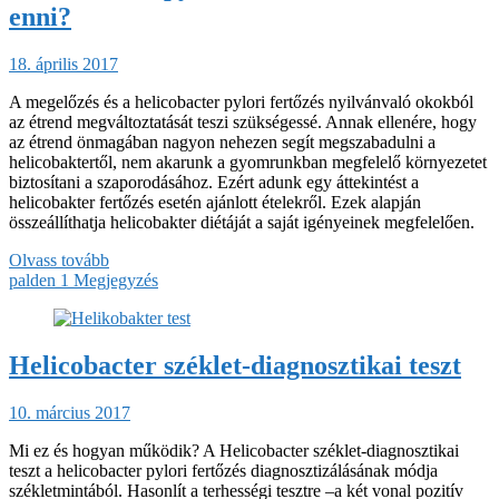
enni?
18. április 2017
A megelőzés és a helicobacter pylori fertőzés nyilvánvaló okokból
az étrend megváltoztatását teszi szükségessé. Annak ellenére, hogy
az étrend önmagában nagyon nehezen segít megszabadulni a
helicobaktertől, nem akarunk a gyomrunkban megfelelő környezetet
biztosítani a szaporodásához. Ezért adunk egy áttekintést a
helicobakter fertőzés esetén ajánlott ételekről. Ezek alapján
összeállíthatja helicobakter diétáját a saját igényeinek megfelelően.
Olvass tovább
palden
1 Megjegyzés
Helicobacter széklet-diagnosztikai teszt
10. március 2017
Mi ez és hogyan működik? A Helicobacter széklet-diagnosztikai
teszt a helicobacter pylori fertőzés diagnosztizálásának módja
székletmintából. Hasonlít a terhességi tesztre –a két vonal pozitív