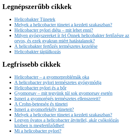
Legnépszerűbb cikkek
Helicobakter Tünetek
Melyek a helicobacter tünetei a kezdeti szakaszban?
Helicobacter pylori diéta – mit lehet enni?
Milyen gyógyszereket ír fel Önnek helicobakter fertőzésre az
orvos, és ezek gyakran miért hatástalanok?
A helicobakter fertőzés természetes kezelése
Helicobakter táplálkozás
Legfrissebb cikkek
Helicobacter – a gyomorproblémák oka
A helicobacter pylori természetes gyógymódja
Helicobacter pylori és a bőr
Gyomorsav – mit tegyünk túl sok gyomorsav esetén
Ismeri a gyomorégés természetes ellenszereit?
A Crohn-betegség és tünetei
Ismeri a gyomorfekély tüneteit?
Melyek a helicobacter tünetei a kezdeti szakaszban?
Legyen óvatos a helicobacter átvitellel, akár csókolózás
közben is megfertőződhet!
Mi a helicobacter pylori?