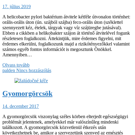
17. július 2019
A helicobacter pylori baktérium átvitele kétféle útvonalon történhet:
orális-orális úton (ún. szájból szájba) feco-orális úton (széklettel
szennyezett kéz, ételek, tárgyak vagy víz szájüregbe jutásával).
Ebben a cikkben a helikobakter szájon át történő átvitelével fogunk
részletesen foglalkozni. Áttekintjük, mire érdemes figyelni, mit
érdemes elkerülni, foglalkozunk majd a rizikótényezőkkel valamint
számos egyéb fontos információt is megosztunk Önökkel.
Amennyiben…
Olvass tovább
palden
Nincs hozzászólás
Gyomorgörcsök
14. december 2017
A gyomorgörcsök viszonylag széles körben elterjedt egészségügyi
problémát jelentenek, amelyekkel már valószínűleg mindenki
találkozott. A gyomorgörcsök közvetlenül étkezés után
következhetnek be, amikor a szervezetünk szenved az emésztés