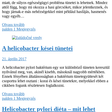
miatt, de súlyos egészségügyi probléma tünetei is lehetnek. Mindez
attól függ, hogy mi okozza a hasi görcsöket, mikor jelentkeznek, és
hogy járnak-e más nehézségekkel mint például hasfájás, hasmenés
vagy egyéb…
Olvass tovább
palden
1 Megjegyzés
A helicobacter kései tünetei
21. április 2017
A helicobacter pylori baktérium egy sor különböző tüneten keresztül
nyilvánul meg, van, akinél kisebb, másoknál nagyobb mértékben.
Ennek fényében általánosságban a baktérium tünetegyüttesét két
csoportra lehet osztani : korai és kései tünetekre, melyekkel ebben a
cikkben fogunk részletesen foglalkozni.
Olvass tovább
palden
1 Megjegyzés
Helicobacter pylori diéta – mit lehet