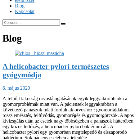
élelmiszer
Blog
Kapcsolat
Blog
A helicobacter pylori természetes
gyógymódja
6. május 2020
A felnőtt lakosság orvoslátogatásának egyik leggyakoribb oka a
gyomorproblémák miatt van. A páciensek leggyakrabban a
következő panaszok miatt fordulnak orvoshoz : gyomorfájdalom,
rossz emésztés, felfúvódás, gyomorégés és gyomorgörcsök. Alapos
kivizsgálás után az esetek nagy többségében a panaszok hátterében
egy közös fertőzés, a helicobacter pylori baktérium áll. A
helicobacter pylori egy gyomorban megtelepedő és elszaporodó
baktérium. Sok páciens esetében a jelenléte…