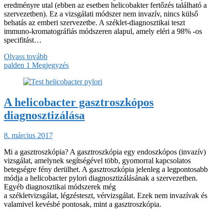
eredményre utal (ebben az esetben helicobakter fertőzés található a
szervezetben). Ez a vizsgálati módszer nem invazív, nincs külső
behatás az emberi szervezetbe. A széklet-diagnosztikai teszt
immuno-kromatográfiás módszeren alapul, amely eléri a 98% -os
specifitást…
Olvass tovább
palden
1 Megjegyzés
A helicobacter gasztroszkópos
diagnosztizálása
8. március 2017
Mi a gasztroszkópia? A gasztroszkópia egy endoszkópos (invazív)
vizsgálat, amelynek segítségével több, gyomorral kapcsolatos
betegségre fény derülhet. A gasztroszkópia jelenleg a legpontosabb
módja a helicobacter pylori diagnosztizálásának a szervezetben.
Egyéb diagnosztikai módszerek még
a székletvizsgálat, légzésteszt, vérvizsgálat. Ezek nem invazívak és
valamivel kevésbé pontosak, mint a gasztroszkópia.