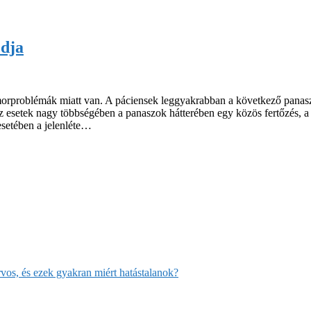
ódja
morproblémák miatt van. A páciensek leggyakrabban a következő panasz
esetek nagy többségében a panaszok hátterében egy közös fertőzés, a he
setében a jelenléte…
rvos, és ezek gyakran miért hatástalanok?