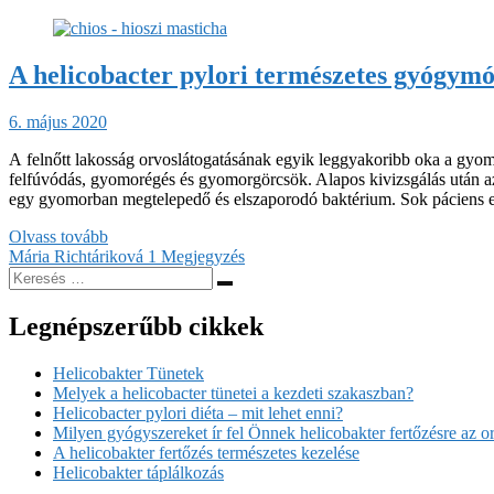
A helicobacter pylori természetes gyógym
6. május 2020
A felnőtt lakosság orvoslátogatásának egyik leggyakoribb oka a gyo
felfúvódás, gyomorégés és gyomorgörcsök. Alapos kivizsgálás után az 
egy gyomorban megtelepedő és elszaporodó baktérium. Sok páciens e
Olvass tovább
Mária Richtáriková
1 Megjegyzés
Legnépszerűbb cikkek
Helicobakter Tünetek
Melyek a helicobacter tünetei a kezdeti szakaszban?
Helicobacter pylori diéta – mit lehet enni?
Milyen gyógyszereket ír fel Önnek helicobakter fertőzésre az o
A helicobakter fertőzés természetes kezelése
Helicobakter táplálkozás