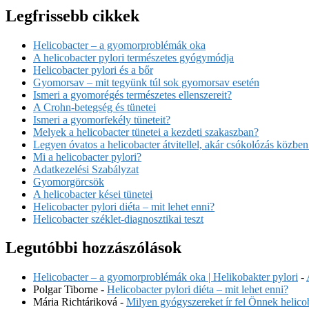
Legfrissebb cikkek
Helicobacter – a gyomorproblémák oka
A helicobacter pylori természetes gyógymódja
Helicobacter pylori és a bőr
Gyomorsav – mit tegyünk túl sok gyomorsav esetén
Ismeri a gyomorégés természetes ellenszereit?
A Crohn-betegség és tünetei
Ismeri a gyomorfekély tüneteit?
Melyek a helicobacter tünetei a kezdeti szakaszban?
Legyen óvatos a helicobacter átvitellel, akár csókolózás közben
Mi a helicobacter pylori?
Adatkezelési Szabályzat
Gyomorgörcsök
A helicobacter kései tünetei
Helicobacter pylori diéta – mit lehet enni?
Helicobacter széklet-diagnosztikai teszt
Legutóbbi hozzászólások
Helicobacter – a gyomorproblémák oka | Helikobakter pylori
-
Polgar Tiborne
-
Helicobacter pylori diéta – mit lehet enni?
Mária Richtáriková
-
Milyen gyógyszereket ír fel Önnek helicob