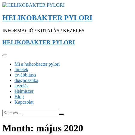
HELIKOBAKTER PYLORI
INFORMÁCIÓ / KUTATÁS / KEZELÉS
HELIKOBAKTER PYLORI
Mi a helicobacter pylori
tünetek
továbbítása
diagnosztika
kezelés
élelmiszer
Blog
Kapcsolat
Month:
május 2020