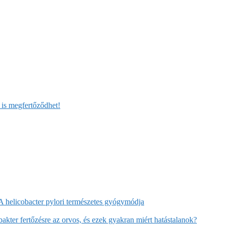
 is megfertőződhet!
A helicobacter pylori természetes gyógymódja
akter fertőzésre az orvos, és ezek gyakran miért hatástalanok?